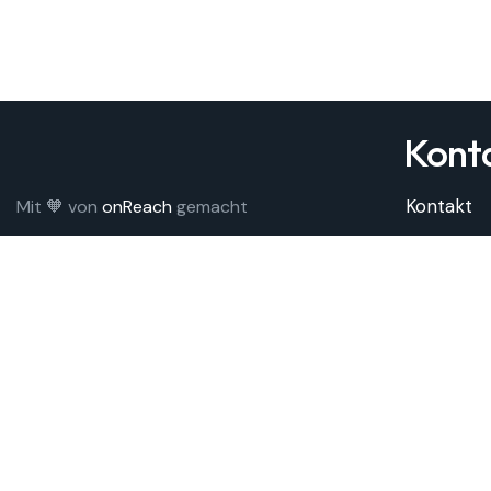
Konta
Kontakt
Mit 🧡 von
onReach
gemacht