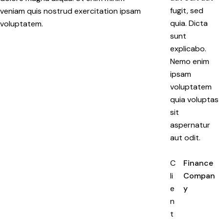
fugit, sed
veniam quis nostrud exercitation ipsam
quia. Dicta
voluptatem.
sunt
explicabo.
Nemo enim
ipsam
voluptatem
quia voluptas
sit
aspernatur
aut odit.
C
Finance
li
Compan
e
y
n
t