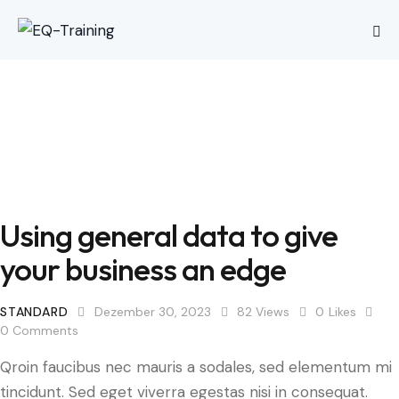
Using general data to give
your business an edge
STANDARD
Dezember 30, 2023
82
Views
0
Likes
0
Comments
Qroin faucibus nec mauris a sodales, sed elementum mi
tincidunt. Sed eget viverra egestas nisi in consequat.